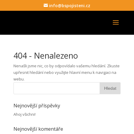
info@bspojisteni.cz
404 - Nenalezeno
Nenašli jsme nic, co by odpovídalo vašemu hledání. Zkuste
upřesnit hledání nebo využijte hlavní menu k navigaci na
webu.
Nejnovější příspěvky
Ahoj všichni!
Nejnovější komentáře