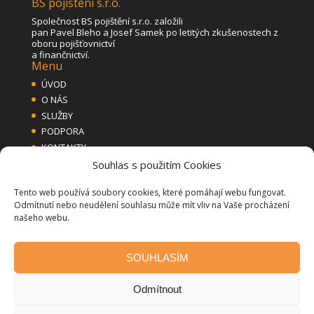
BS pojištění s.r.o.
Společnost BS pojištění s.r.o. založili
pan Pavel Bleho a Josef Samek po letitých zkušenostech z
oboru pojišťovnictví
a finančnictví.
Menu
ÚVOD
O NÁS
SLUŽBY
PODPORA
KONTAKTY
VOLEJTE
Souhlas s použitím Cookies
+420 734 684 698
BS pojištění s.r.o.
Tento web používá soubory cookies, které pomáhají webu fungovat.
Odmítnutí nebo neudělení souhlasu může mít vliv na Vaše procházení
našeho webu.
SOUHLASÍM
Odmítnout