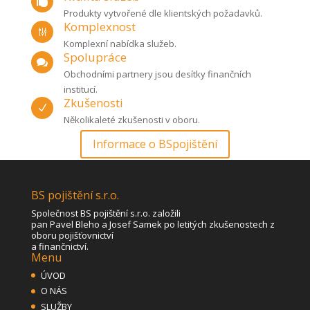

Produkty vytvořené dle klientských požadavků.
Komplexnost
g
Komplexní nabídka služeb.
Spolupráce

Obchodními partnery jsou desítky finančních
institucí.
Zkušenosti
N
Několikaleté zkušenosti v oboru.
Informace o BSpojištění
BS pojištění s.r.o.
Společnost BS pojištění s.r.o. založili
pan Pavel Bleho a Josef Samek po letitých zkušenostech z
oboru pojišťovnictví
a finančnictví.
Menu
ÚVOD
O NÁS
SLUŽBY